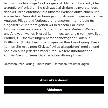
EN ISO 20345:2022 +
ZUM NEWSLETTER ANMELDEN
Norm
A1:2024
Obermaterial
Leder
Schutz chemische
Öl- und Benzinbeständigkeit
Risiken
(FO)
Schutz elektrische
Antistatik (A)
Risiken
Beständigkeit des
Schutz
Schuhoberteils gegen
Shops
Feuchtigkeit
Wasserdurchtritt und -
aufnahme (WRU)
Online-Shop für B2B-Kunden
Online-Shop für Personaldienstleister
Durchtritthemmung (P),
Schutz
Energieaufnahmevermögen
Online-Shop für Laserschutzprodukte
mechanische
im Fersenbereich (E), Schutz
Risiken
uvex Optik Shop Fürth
vor Umknicken