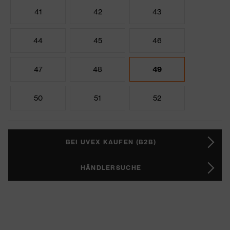
41
42
43
44
45
46
47
48
49
50
51
52
BEI UVEX KAUFEN (B2B)
HÄNDLERSUCHE