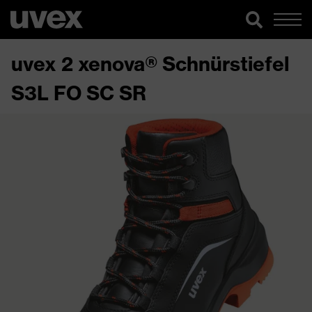
uvex 2 xenova® Schnürstiefel
S3L FO SC SR