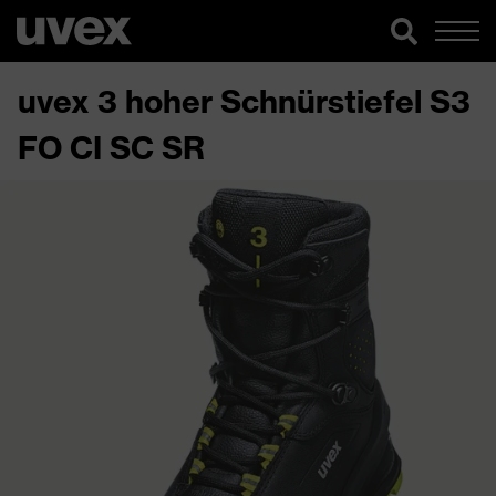
uvex 3 hoher Schnürstiefel S3
FO CI SC SR