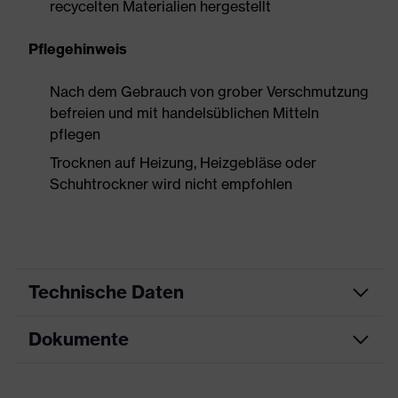
recycelten Materialien hergestellt
Pflegehinweis
Nach dem Gebrauch von grober Verschmutzung
befreien und mit handelsüblichen Mitteln
pflegen
Trocknen auf Heizung, Heizgebläse oder
Schuhtrockner wird nicht empfohlen
Technische Daten
Dokumente
Produktart
Sicherheitsschuh
Produkttyp
Stiefel
Datenblatt