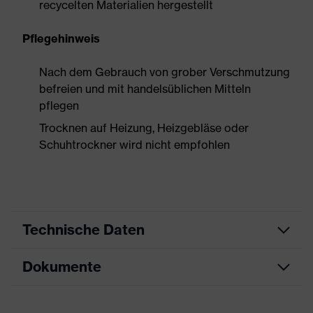
recycelten Materialien hergestellt
Pflegehinweis
Nach dem Gebrauch von grober Verschmutzung
befreien und mit handelsüblichen Mitteln
pflegen
Trocknen auf Heizung, Heizgebläse oder
Schuhtrockner wird nicht empfohlen
Technische Daten
Dokumente
Produktart
Sicherheitsschuh
Produkttyp
Stiefel
Datenblatt