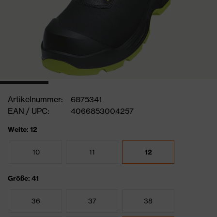
Artikelnummer:
6875341
EAN / UPC:
4066853004257
Weite: 12
10
11
12
Größe: 41
36
37
38