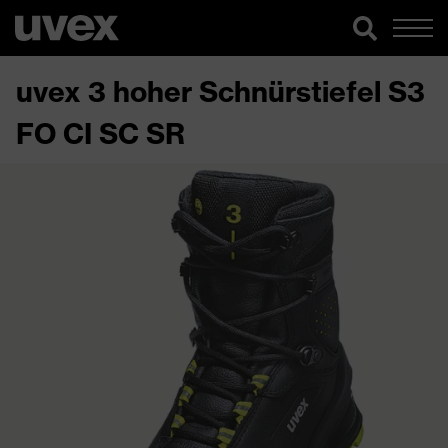
uvex 3 hoher Schnürstiefel S3
FO CI SC SR