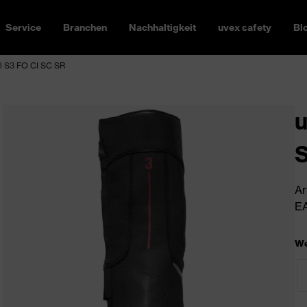
Service
Branchen
Nachhaltigkeit
uvex safety
Bl
el S3 FO CI SC SR
u
S
Ar
EA
We