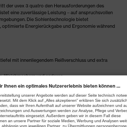
 tritt der uvex 3 quatro den Herausforderungen des
istet eine zuverlässige Leistung – auf anspruchsvollen
umgebungen. Die Sohlentechnologie bietet
 optimierte Energierückgabe und Ergonomie während
tiefel mit innenliegendem Reißverschluss und extra
onen, Weichmachern und anderen