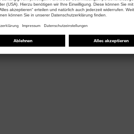
t
ett (Art. Nr.: 86937-9)
PUREnrj Zwischensohle mit 10 % recyceltem Granulat