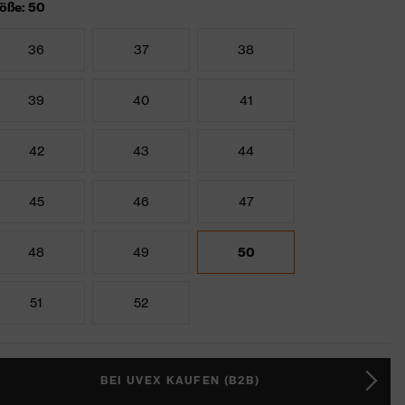
öße: 50
36
37
38
39
40
41
42
43
44
45
46
47
48
49
50
51
52
BEI UVEX KAUFEN (B2B)