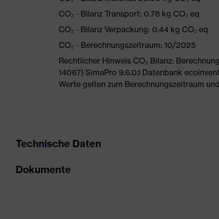
CO₂ - Bilanz Transport: 0.78 kg CO₂ eq
CO₂ - Bilanz Verpackung: 0.44 kg CO₂ eq
CO₂ - Berechnungszeitraum: 10/2025
Rechtlicher Hinweis CO₂ Bilanz: Berechnu
14067) SimaPro 9.6.0.1 Datenbank ecoinvent
Werte gelten zum Berechnungszeitraum und
Technische Daten
Dokumente
Produktart
Sicherheitsschuh
Produkttyp
Stiefel
Datenblatt
Produktfamilie
uvex 3