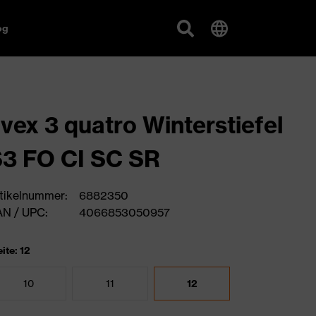
og
vex 3 quatro Winterstiefel
3 FO CI SC SR
tikelnummer:
6882350
N / UPC:
4066853050957
ite: 12
10
11
12