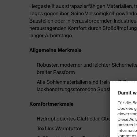
Hergestellt aus strapazierfähigen Materialien,
Tages gegenüber. Seine Vielseitigkeit gewährle
Baustellen oder in herausfordernden Industrie
herausragenden Komfort durch Stoßdämpfung,
langer Arbeitstage.
Allgemeine Merkmale
Robuster, moderner und leichter Sicherheits
breiter Passform
Alle Sohlenmaterialien sind frei von Silik
lackbenetzungsstörenden Substanzen
Komfortmerkmale
Hydrophobiertes Glattleder Obermaterial
Textiles Warmfutter