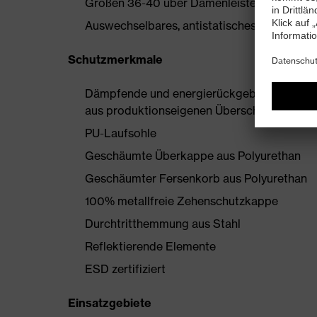
Größen 36-40 über Damenleisten hergestell
Auswechselbares, antistatisches Komfortfußb
Schutzmerkmale
Dämpfende und energierückgebende uvex i-
aus produktionseigenen Überschüssen
PU-Laufsohle
Geschäumte Überkappe aus Polyurethan
Geschäumter Fersenkorb aus Polyurethan
100% metallfreie Zehenschutzkappe
Durchtritthemmung aus Stahl
Reflektierende Elemente
ESD zertifiziert
Einsatzgebiete