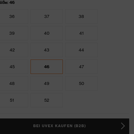
öße: 46
36
37
38
39
40
41
42
43
44
45
46
47
48
49
50
51
52
BEI UVEX KAUFEN (B2B)