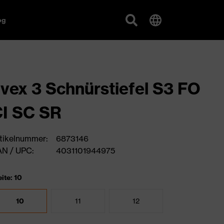
og
vex 3 Schnürstiefel S3 FO
I SC SR
tikelnummer:
6873146
N / UPC:
4031101944975
ite: 10
10
11
12