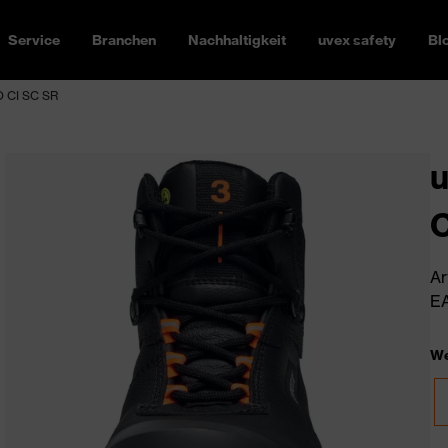
Service
Branchen
Nachhaltigkeit
uvex safety
Bl
O CI SC SR
u
C
Ar
EA
We