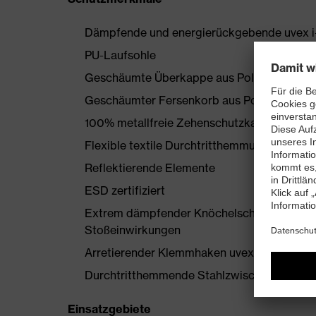
Dämpfende und energierückgebende uvex i
PU-Laufsohle
Geschäumte Überkappe aus Polyurethan
Geschäumter Fersenkorb aus Polyurethan
100% metallfreie Zehenschutzkappe
Flexible textile Durchtritthemmung
Reflektierende Elemente
ESD zertifiziert
Extrem dämpfender Knöchelschaum uvex a
Stoßeinwirkungen
Arretierender Klemmhaken uvex lacelock für
Durchtritthemmende Stahlzwischensohle
Einsatzgebiete