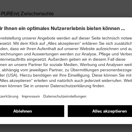
-PUREnrj Zwischensohle
nklePro zum Schutz gegen schmerzhafte
 sicheren Halt und mehr Stabilität beim Schnüren