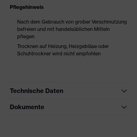
Pflegehinweis
Nach dem Gebrauch von grober Verschmutzung
befreien und mit handelsüblichen Mitteln
pflegen
Trocknen auf Heizung, Heizgebläse oder
Schuhtrockner wird nicht empfohlen
Technische Daten
Dokumente
Produktart
Sicherheitsschuh
Produkttyp
Stiefel
Datenblatt
Produktfamilie
uvex 3