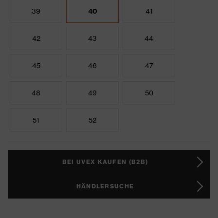
39
40
41
42
43
44
45
46
47
48
49
50
51
52
BEI UVEX KAUFEN (B2B)
HÄNDLERSUCHE