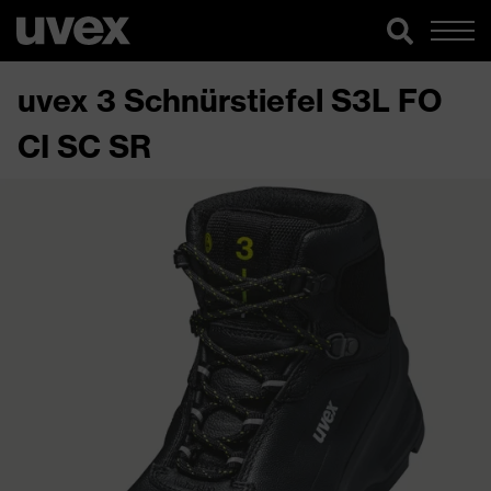
uvex 3 Schnürstiefel S3L FO
CI SC SR