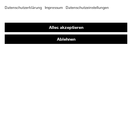
Shops
Online-Shop für B2B-Kunden
Online-Shop für Personaldienstleister
Online-Shop für Laserschutzprodukte
uvex Optik Shop Fürth
E | 3 Store
Kaufberatung
Händlersuche
Orthopädische Bestellungen
Noch Fragen zum Kauf?