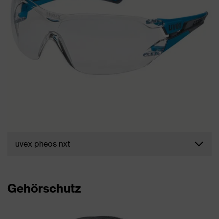
uvex pheos nxt
Top designte Schutzbrillen wie die neue
uvex
pheos nxt
mit extrem guten Grip oder das ganz
neue Modell uvex ultrashield im Super-Sport-Look.
Gehörschutz
MEHR ERFAHREN