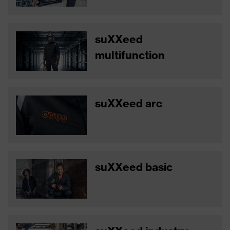
suXXeed
multifunction
suXXeed arc
suXXeed basic