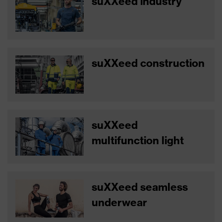
suXXeed industry
suXXeed construction
suXXeed
multifunction light
suXXeed seamless
underwear