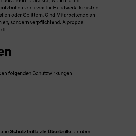
t besonders drastisch, wenn sie mit
chutzbrillen von uvex für Handwerk, Industrie
lien oder Splittern. Sind Mitarbeitende an
len, sondern verpflichtend. A propos
lt.
en
n den folgenden Schutzwirkungen
 eine
Schutzbrille als Überbrille
darüber