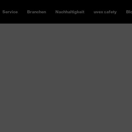
Service
Branchen
Nachhaltigkeit
uvex safety
Bl
r Natur: Über 130 Millionen
nktional – und hochsensibel.
hutz. Egal ob mechanische,
ren:
uvex hat die richtige
rmen, für diverse
ach ISO-Norm zertifiziert.