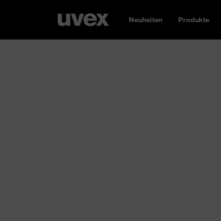
Neuheiten
Produkte
Schutzbrillen
Unsere Augen sind ein echtes Wunderwerk de
Sinnes- und Nervenzellen machen sie hochfu
Augen verdienen und benötigen sicheren Sc
optische, chemische oder thermische Gefah
Schutzbrille für Sie
. In allen Größen und Fo
Anwendungen. Immer mit UV400-Schutz und n