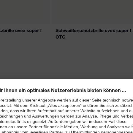
brille uvex super f
Schweißerschutzbrille uvex super f
OTG