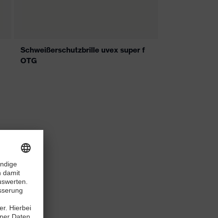
Schweißerschutzbrille uvex super f
OTG