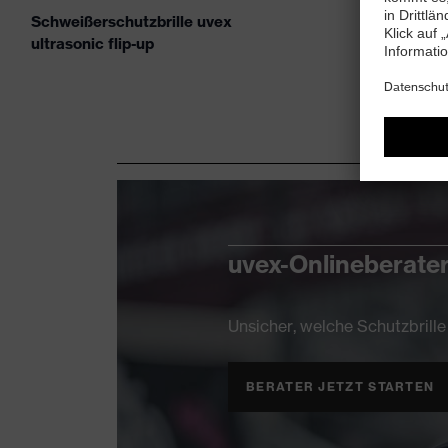
Schweißerschutzbrille uvex
ultrasonic flip-up
uvex-Onlineberater
Unsicher, welche Schutzbrille 
BERATER JETZT STARTEN