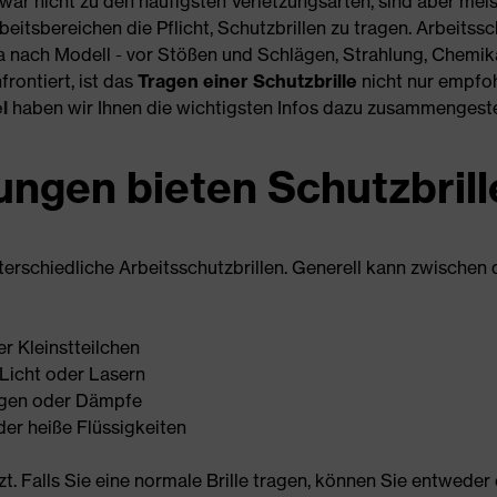
ar nicht zu den häufigsten Verletzungsarten, sind aber meis
eitsbereichen die Pflicht, Schutzbrillen zu tragen. Arbeitss
a nach Modell - vor Stößen und Schlägen, Strahlung, Chemika
rontiert, ist das
Tragen einer Schutzbrille
nicht nur empfoh
l
haben wir Ihnen die wichtigsten Infos dazu zusammengestel
ngen bieten Schutzbrill
terschiedliche Arbeitsschutzbrillen. Generell kann zwische
r Kleinstteilchen
Licht oder Lasern
ugen oder Dämpfe
r heiße Flüssigkeiten
itzt. Falls Sie eine normale Brille tragen, können Sie entweder