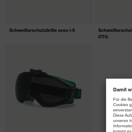
Schweißerschutzbrille uvex i-5
Schweißerschutz
OTG