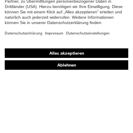
Shops
Online-Shop für B2B-Kunden
Online-Shop für Personaldienstleister
Online-Shop für Laserschutzprodukte
uvex Optik Shop Fürth
E | 3 Store
Kaufberatung
Händlersuche