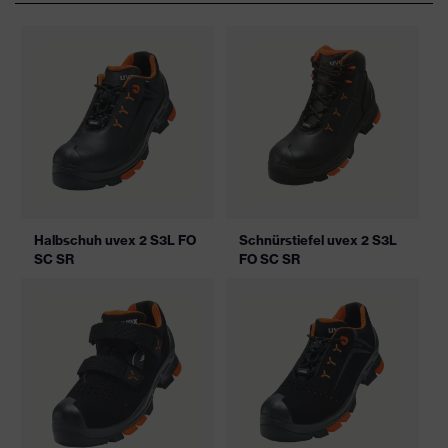
Halbschuh uvex 2 S3L FO
Schnürstiefel uvex 2 S3L
SC SR
FO SC SR