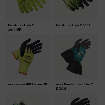
HexArmor Helix®
HexArmor Helix® 3062
3014IMP
uvex unidur 6679 foam HV
uvex Bamboo TwinFlex®
D XG S