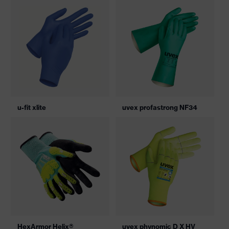
u-fit xlite
uvex profastrong NF34
HexArmor Helix®
uvex phynomic D X HV