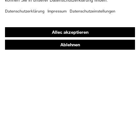
Shops
Online-Shop für B2B-Kunden
Online-Shop für Personaldienstleister
Online-Shop für Laserschutzprodukte
uvex Optik Shop Fürth
E | 3 Store
Kaufberatung
Händlersuche
Orthopädische Bestellungen
Noch Fragen zum Kauf?