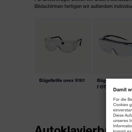
Bildschirmen fertigen wir außerdem individu
Bügelbrille uvex 9161
Bügelbrille uvex
f OTG
Autoklavierbare S