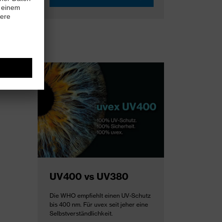
UV400 vs UV380
Die WHO empfiehlt einen UV-Schutz
bis 400 nm. Für uvex seit jeher eine
Selbstverständlichkeit.