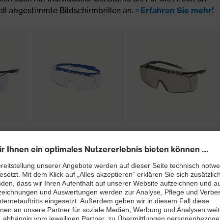
ell abgestimmte Bildschirmbrillen an.
Erfahren Sie mehr!
 super
Bügelbrille uvex super
Bügelbrille uvex super
OTG
f OTG
chutzbrillen