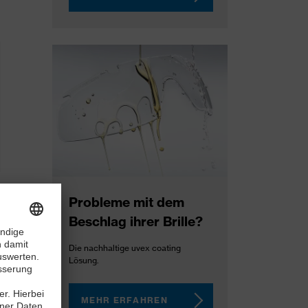
Probleme mit dem
Beschlag ihrer Brille?
Die nachhaltige uvex coating
Lösung.
MEHR ERFAHREN