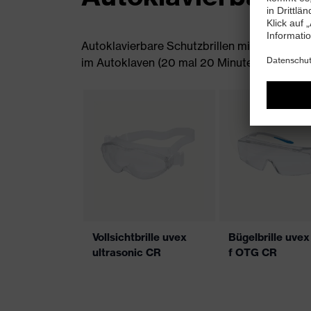
Autoklavierbare Schutzbrillen mit beschlagfr
im Autoklaven (20 mal 20 Minuten bei max. 12
Vollsichtbrille uvex
Bügelbrille uvex
ultrasonic CR
f OTG CR