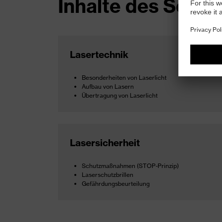
Inhalte des Semin
Lasertechnik
Besonderheiten von Laserlicht
Aufbau von Lasern
Übertragung von Laserlicht
Lasersicherheit
Schutzmaßnahmen (STOP-Prinzip)
Laserschutzbrillen
Gefährdungsbeurteilung