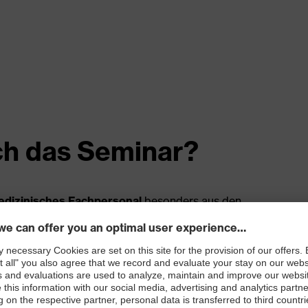
ch das Seminar?
dizinisches Fachpersonal
besonders aus den
gie und der Gynäkologie und alle, die sich für die
zin interessieren und sich
Wissen über den
heit
aneignen möchten.