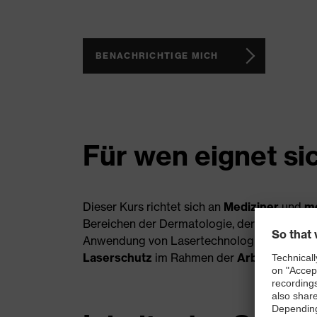
BENACHRICHTIGE MICH
Für wen eignet si
Dieser Kurs richtet sich an
Mediziner
und
me
Bereichen der Dermatologie, der Ophthalmolo
Anwendung von Lasertechnologie in der Medi
Laserschutz
im Rahmen der
Arbeitssicher