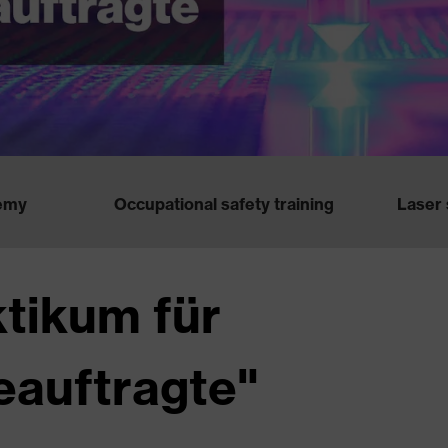
emy
Occupational safety training
Laser 
tikum für
eauftragte"