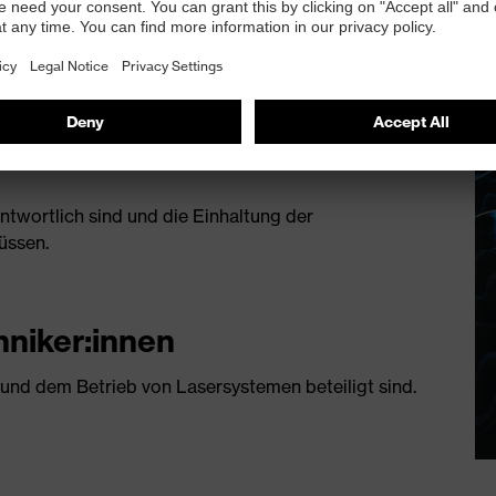
 arbeiten und Sicherheitsprotokolle verstehen müssen.
antwortlich sind und die Einhaltung der
üssen.
hniker:innen
 und dem Betrieb von Lasersystemen beteiligt sind.