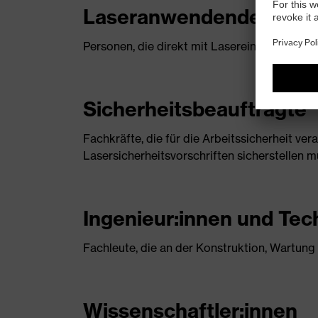
Laseranwendende
Personen, die direkt mit Lasereinrichtungen
Sicherheitsbeauftragte
Fachkräfte, die für die Arbeitssicherheit ver
Lasersicherheitsvorschriften sicherstellen m
Ingenieur:innen und Tec
Fachleute, die an der Konstruktion, Wartung
Wissenschaftler:innen